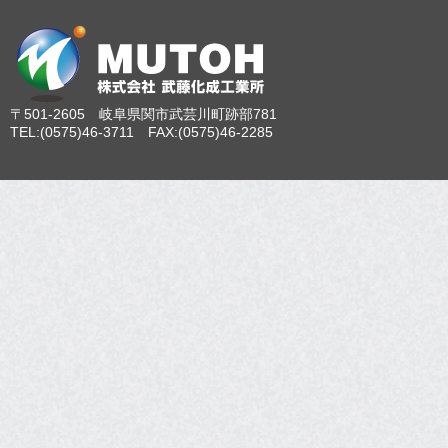
〒501-2605 岐阜県関市武芸川町跡部781
TEL:(0575)46-3711 FAX:(0575)46-2285